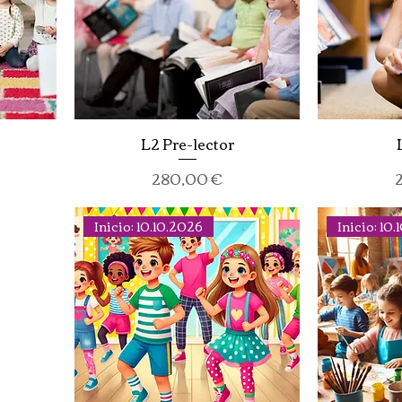
L2 Pre-lector
Precio
P
280,00 €
Inicio: 10.10.2026
Inicio: 10