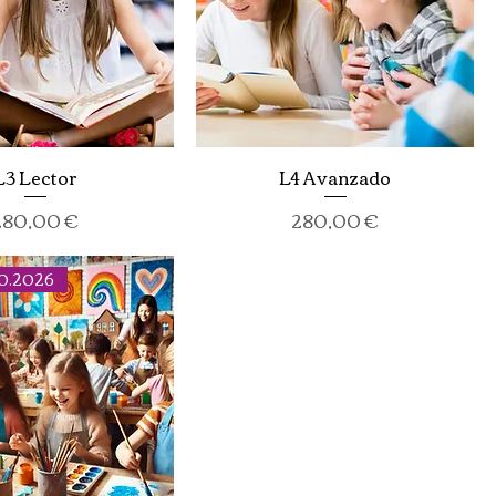
L3 Lector
L4 Avanzado
recio
Precio
280,00 €
280,00 €
.10.2026