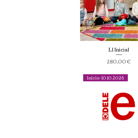
L1 Inicial
Precio
280,00 €
Inicio: 10.10.2026